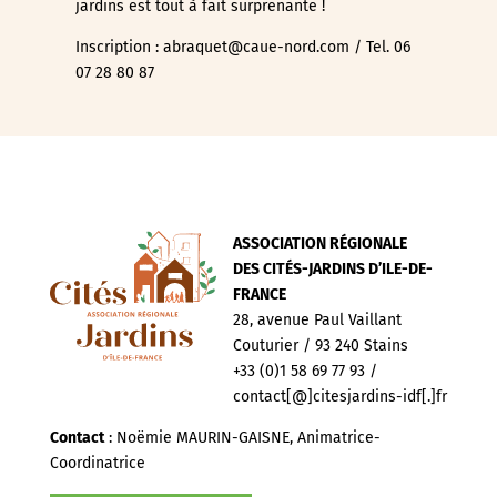
jardins est tout à fait surprenante !
Inscription : abraquet@caue-nord.com / Tel. 06
07 28 80 87
ASSOCIATION RÉGIONALE
DES CITÉS-JARDINS D’ILE-DE-
FRANCE
28, avenue Paul Vaillant
Couturier / 93 240 Stains
+33 (0)1 58 69 77 93 /
contact[@]citesjardins-idf[.]fr
Contact
: Noëmie MAURIN-GAISNE, Animatrice-
Coordinatrice