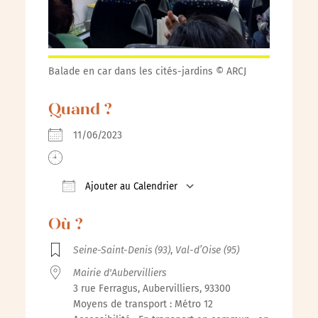
Balade en car dans les cités-jardins © ARCJ
Quand ?
11/06/2023
Ajouter au Calendrier
Télécharger ICS
Calendrier Google
iCalenda
Où ?
Seine-Saint-Denis (93)
,
Val-d’Oise (95)
Mairie d'Aubervilliers
3 rue Ferragus, Aubervilliers, 93300
Moyens de transport : Métro 12