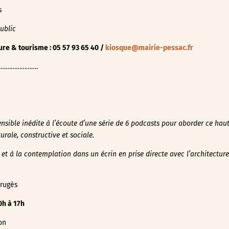
s
ublic
ure & tourisme : 05 57 93 65 40 /
kiosque@mairie-pessac.fr
………………….
sible inédite à l’écoute d’une série de 6 podcasts pour aborder ce haut 
urale, constructive et sociale.
e et à la contemplation dans un écrin en
prise directe avec l’architectu
Frugès
0h à 17h
on