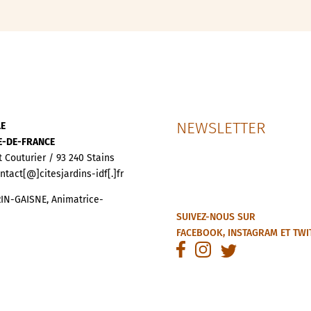
NEWSLETTER
LE
LE-DE-FRANCE
t Couturier / 93 240 Stains
ontact[@]citesjardins-idf[.]fr
IN-GAISNE, Animatrice-
SUIVEZ-NOUS SUR
FACEBOOK
,
INSTAGRAM
ET
TWI