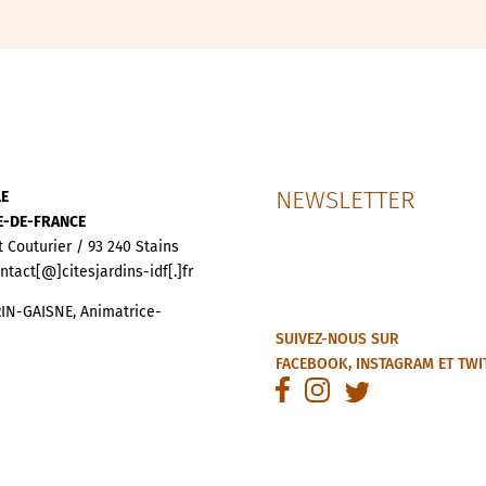
NEWSLETTER
LE
LE-DE-FRANCE
t Couturier / 93 240 Stains
ontact[@]citesjardins-idf[.]fr
IN-GAISNE, Animatrice-
SUIVEZ-NOUS SUR
FACEBOOK
,
INSTAGRAM
ET
TWI