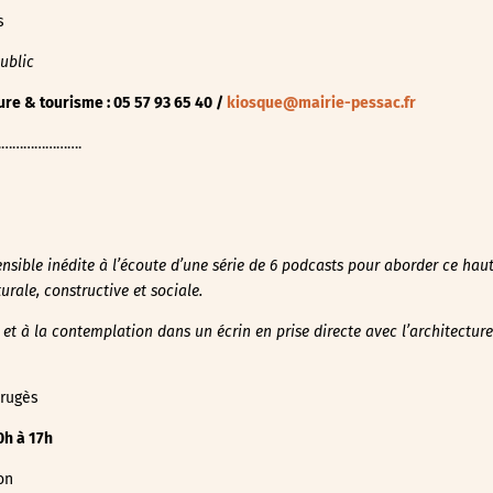
s
ublic
ure & tourisme : 05 57 93 65 40 /
kiosque@mairie-pessac.fr
………………….
sible inédite à l’écoute d’une série de 6 podcasts pour aborder ce haut 
urale, constructive et sociale.
e et à la contemplation dans un écrin en
prise directe avec l’architectu
Frugès
0h à 17h
on