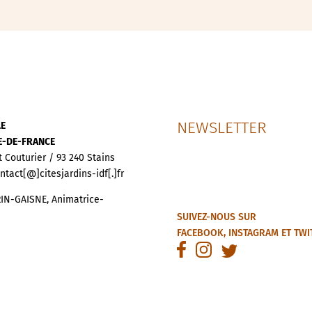
NEWSLETTER
LE
LE-DE-FRANCE
t Couturier / 93 240 Stains
ontact[@]citesjardins-idf[.]fr
IN-GAISNE, Animatrice-
SUIVEZ-NOUS SUR
FACEBOOK
,
INSTAGRAM
ET
TWI