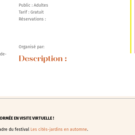
Public : Adultes
Tarif : Gratuit
Réservations :
r Google
iCalendar
Office 365
Organisé par:
-de-
Description :
ORMÉE EN VISITE VIRTUELLE !
adre du festival
Les cités-jardins en automne
.