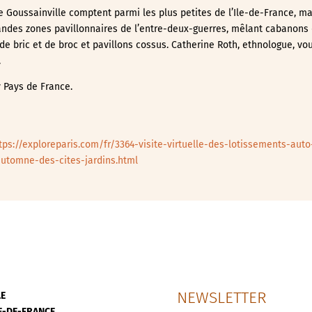
de Goussainville comptent parmi les plus petites de l’Ile-de-France, m
randes zones pavillonnaires de l’entre-deux-guerres, mêlant cabanons
e bric et de broc et pavillons cossus. Catherine Roth, ethnologue, vou
.
 Pays de France.
tps://exploreparis.com/fr/3364-visite-virtuelle-des-lotissements-auto
automne-des-cites-jardins.html
NEWSLETTER
LE
LE-DE-FRANCE