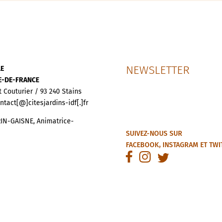
NEWSLETTER
LE
LE-DE-FRANCE
t Couturier / 93 240 Stains
ontact[@]citesjardins-idf[.]fr
IN-GAISNE, Animatrice-
SUIVEZ-NOUS SUR
FACEBOOK
,
INSTAGRAM
ET
TWI