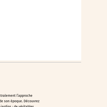
Outlook Live
istralement l’approche
e de son époque. Découvrez
jardins : de véritables