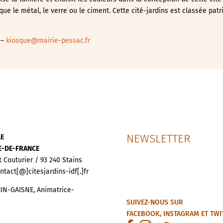
ue le métal, le verre ou le ciment. Cette cité-jardins est classée pa
 –
kiosque@mairie-pessac.fr
NEWSLETTER
LE
LE-DE-FRANCE
t Couturier / 93 240 Stains
ontact[@]citesjardins-idf[.]fr
IN-GAISNE, Animatrice-
SUIVEZ-NOUS SUR
FACEBOOK
,
INSTAGRAM
ET
TWI