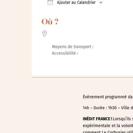
Ajouter au Calendrier
Télécharger ICS
Calendrie
Où ?
Moyens de transport :
Accessibilité :
Évènement programmé dans 
14h – Durée : 1h30 – Ville
INÉDIT FRANCE !
Lorsqu’ils
expérimentale et la volon
comment Le Corbusier utili