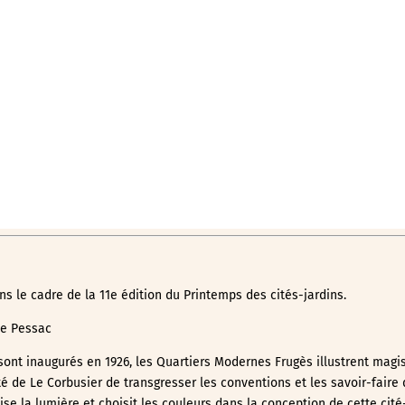
r Google
iCalendar
Office 365
le cadre de la 11e édition du Printemps des cités-jardins.
 de Pessac
 sont inaugurés en 1926, les Quartiers Modernes Frugès illustrent mag
té de Le Corbusier de transgresser les conventions et les savoir-fair
se la lumière et choisit les couleurs dans la conception de cette cité-