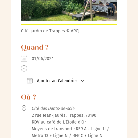
Cité-jardin de Trappes © ARCJ
Quand ?
01/06/2024
Ajouter au Calendrier
Télécharger ICS
Calendrier Google
iCal
Où ?
Cité des Dents-de-scie
2 rue Jean-Jaurès, Trappes, 78190
RDV au café de L'Étoile d'Or
Moyens de transport : RER A + Ligne U /
Métro 13 + Ligne N / RER C + Ligne N