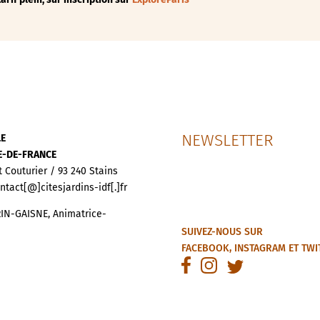
NEWSLETTER
LE
LE-DE-FRANCE
t Couturier / 93 240 Stains
ontact[@]citesjardins-idf[.]fr
IN-GAISNE, Animatrice-
SUIVEZ-NOUS SUR
FACEBOOK
,
INSTAGRAM
ET
TWI