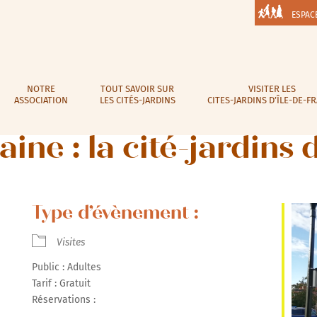
ESPAC
NOTRE
TOUT SAVOIR SUR
VISITER LES
ASSOCIATION
LES CITÉS-JARDINS
CITES-JARDINS D’ÎLE-DE-F
ine : la cité-jardins
Type d’évènement :
Visites
Public : Adultes
Tarif : Gratuit
Réservations :
r Google
iCalendar
Office 365