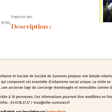
Organisé par:
 92150,
Description :
rbaine et Sociale de Sociale de Suresnes propose une balade urbaine
 qui composent cet ensemble d’urbanisme social unique. La visite se t
l, une ancienne loge de concierge réaménagée et remeublée comme d
limitée à 10 personnes. Ces informations pourront être modifiées en f
nfos : 01.41.18.37.37 / mus@ville-suresnes.fr
rif plein, sur inscription sur
ExploreParis