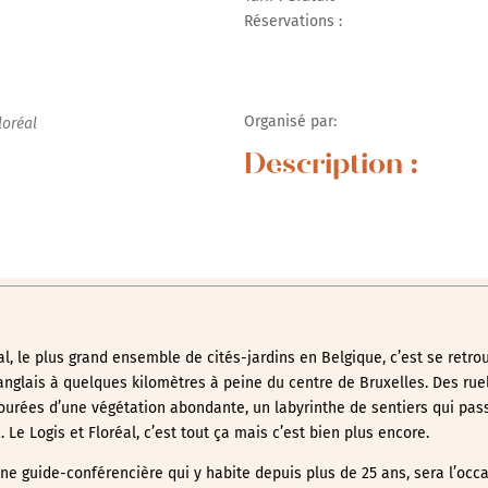
Réservations :
r Google
iCalendar
Office 365
Organisé par:
loréal
Description :
éal, le plus grand ensemble de cités-jardins en Belgique, c’est se retr
anglais à quelques kilomètres à peine du centre de Bruxelles. Des rue
urées d’une végétation abondante, un labyrinthe de sentiers qui pass
Le Logis et Floréal, c’est tout ça mais c’est bien plus encore.
 une guide-conférencière qui y habite depuis plus de 25 ans, sera l’occ