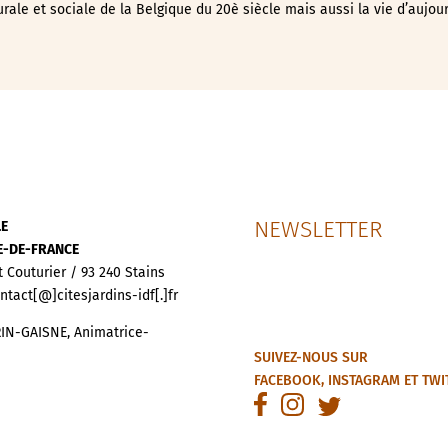
urale et sociale de la Belgique du 20è siècle mais aussi la vie d’aujou
NEWSLETTER
LE
LE-DE-FRANCE
t Couturier / 93 240 Stains
ontact[@]citesjardins-idf[.]fr
IN-GAISNE, Animatrice-
SUIVEZ-NOUS SUR
FACEBOOK
,
INSTAGRAM
ET
TWI