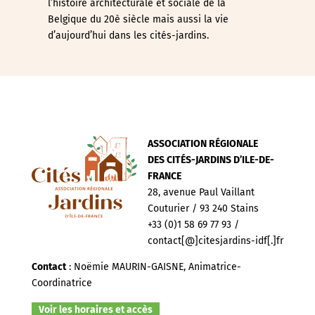
l’histoire architecturale et sociale de la
Belgique du 20è siècle mais aussi la vie
d’aujourd’hui dans les cités-jardins.
ASSOCIATION RÉGIONALE
DES CITÉS-JARDINS D’ILE-DE-
FRANCE
28, avenue Paul Vaillant
Couturier / 93 240 Stains
+33 (0)1 58 69 77 93 /
contact[@]citesjardins-idf[.]fr
Contact
: Noëmie MAURIN-GAISNE, Animatrice-
Coordinatrice
Voir les horaires et accès