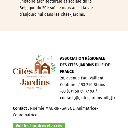
l’histoire architecturale et sociale de la
Belgique du 20è siècle mais aussi la vie
d’aujourd’hui dans les cités-jardins.
ASSOCIATION RÉGIONALE
DES CITÉS-JARDINS D’ILE-DE-
FRANCE
28, avenue Paul Vaillant
Couturier / 93 240 Stains
+33 (0)1 58 69 77 93 /
contact[@]citesjardins-idf[.]fr
Contact
: Noëmie MAURIN-GAISNE, Animatrice-
Coordinatrice
Voir les horaires et accès