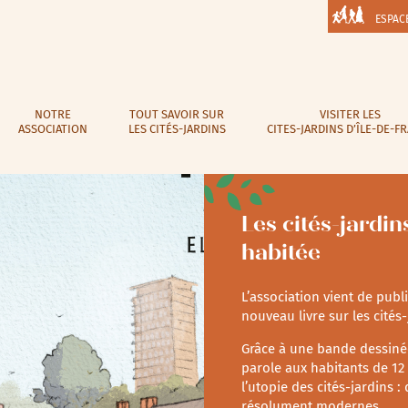
ESPAC
NOTRE
TOUT SAVOIR SUR
VISITER LES
ASSOCIATION
LES CITÉS-JARDINS
CITES-JARDINS D’ÎLE-DE-F
Les cités-jardin
habitée
L’association vient de publi
nouveau livre sur les cités-
Grâce à une bande dessinée
parole aux habitants de 12
l’utopie des cités-jardins :
résolument modernes.