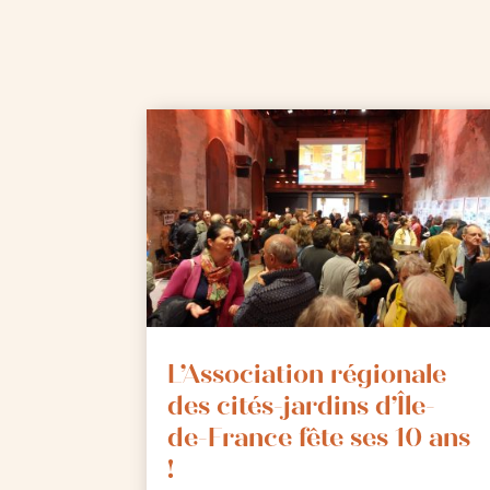
L’Association régionale
des cités-jardins d’Île-
de-France fête ses 10 ans
!