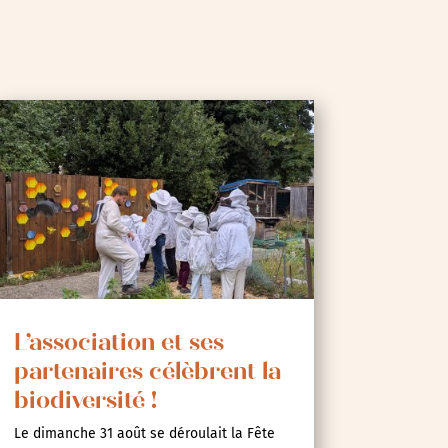
L’association et ses
partenaires célèbrent la
biodiversité !
Le dimanche 31 août se déroulait la Fête