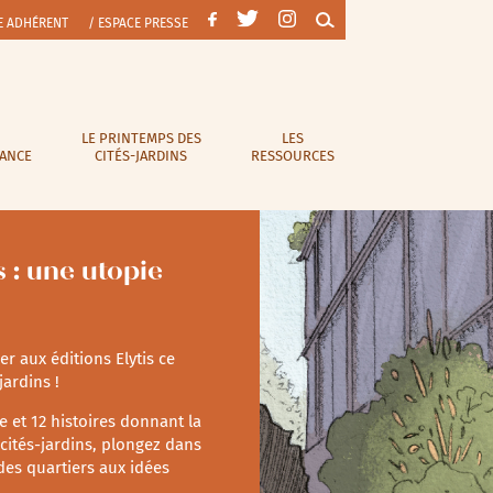
E ADHÉRENT
/ ESPACE PRESSE
LE PRINTEMPS DES
LES
RANCE
CITÉS-JARDINS
RESSOURCES
s : une utopie
er aux éditions Elytis ce
jardins !
 et 12 histoires donnant la
 cités-jardins, plongez dans
 des quartiers aux idées