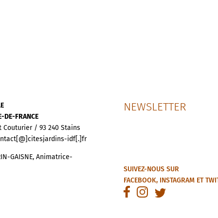
NEWSLETTER
LE
LE-DE-FRANCE
t Couturier / 93 240 Stains
ontact[@]citesjardins-idf[.]fr
IN-GAISNE, Animatrice-
SUIVEZ-NOUS SUR
FACEBOOK
,
INSTAGRAM
ET
TWI