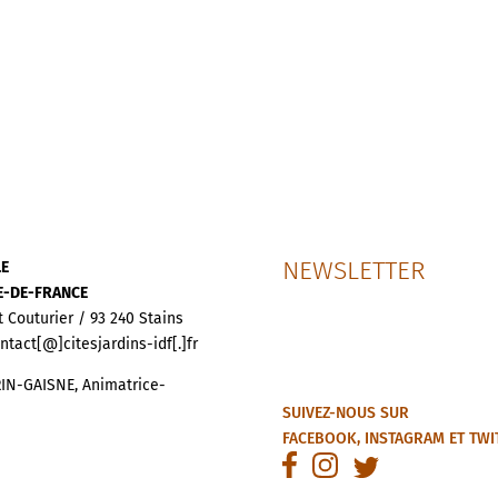
NEWSLETTER
LE
LE-DE-FRANCE
t Couturier / 93 240 Stains
ontact[@]citesjardins-idf[.]fr
IN-GAISNE, Animatrice-
SUIVEZ-NOUS SUR
FACEBOOK
,
INSTAGRAM
ET
TWI