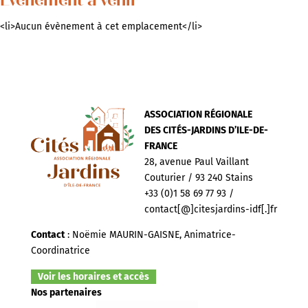
Évènement à venir
<li>Aucun évènement à cet emplacement</li>
ASSOCIATION RÉGIONALE
DES CITÉS-JARDINS D’ILE-DE-
FRANCE
28, avenue Paul Vaillant
Couturier / 93 240 Stains
+33 (0)1 58 69 77 93 /
contact[@]citesjardins-idf[.]fr
Contact
: Noëmie MAURIN-GAISNE, Animatrice-
Coordinatrice
Voir les horaires et accès
Nos partenaires