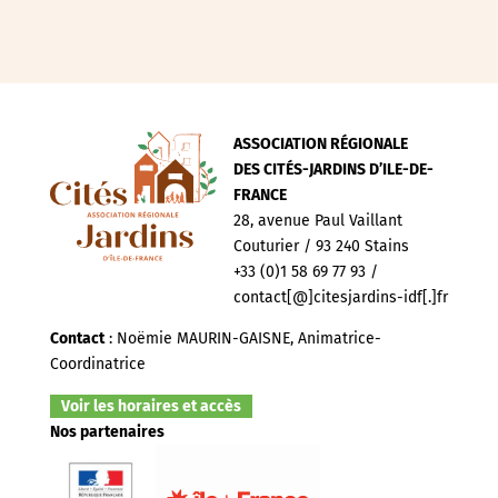
ASSOCIATION RÉGIONALE
DES CITÉS-JARDINS D’ILE-DE-
FRANCE
28, avenue Paul Vaillant
Couturier / 93 240 Stains
+33 (0)1 58 69 77 93 /
contact[@]citesjardins-idf[.]fr
Contact
: Noëmie MAURIN-GAISNE, Animatrice-
Coordinatrice
Voir les horaires et accès
Nos partenaires