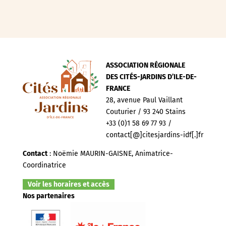
ASSOCIATION RÉGIONALE
DES CITÉS-JARDINS D’ILE-DE-
FRANCE
28, avenue Paul Vaillant
Couturier / 93 240 Stains
+33 (0)1 58 69 77 93 /
contact[@]citesjardins-idf[.]fr
Contact
: Noëmie MAURIN-GAISNE, Animatrice-
Coordinatrice
Voir les horaires et accès
Nos partenaires