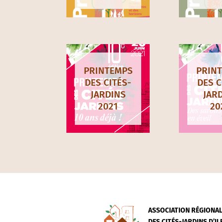
PRINTEMPS
PRIN
DES CITÉS-
DES C
JARDINS
JAR
2021
20
ASSOCIATION RÉGIONA
DES CITÉS-JARDINS D’I