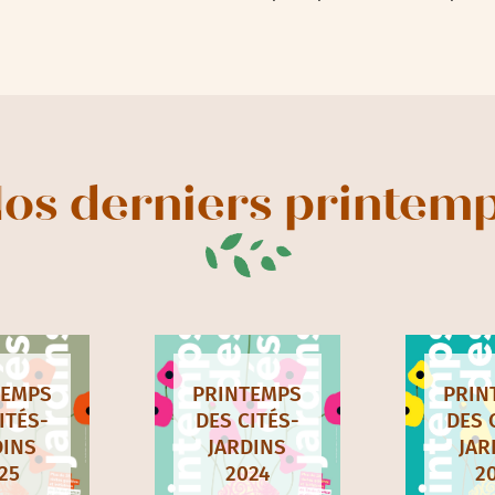
os derniers printem
TEMPS
PRINTEMPS
PRIN
ITÉS-
DES CITÉS-
DES 
DINS
JARDINS
JAR
25
2024
2