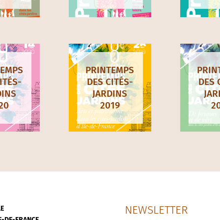
TEMPS
PRINTEMPS
PRIN
ITÉS-
DES CITÉS-
DES 
DINS
JARDINS
JAR
20
2019
2
NEWSLETTER
LE
LE-DE-FRANCE