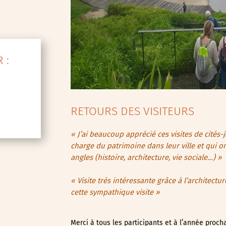
 :
RETOURS DES VISITEURS
« J’ai beaucoup apprécié ces visites de cité
charge du patrimoine dans leur ville et qui on
angles (histoire, architecture, vie sociale…) »
« Visite très intéressante grâce à l’architectu
cette sympathique visite »
Merci à tous les participants et à l’année procha