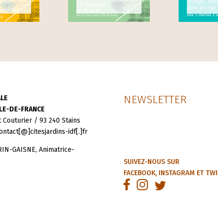
NEWSLETTER
ALE
ILE-DE-FRANCE
t Couturier / 93 240 Stains
ontact[@]citesjardins-idf[.]fr
IN-GAISNE, Animatrice-
SUIVEZ-NOUS SUR
FACEBOOK
,
INSTAGRAM
ET
TWI