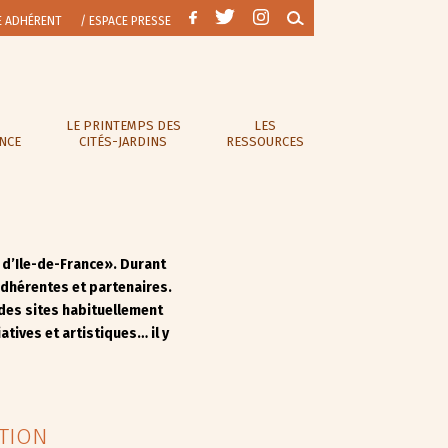
E ADHÉRENT
/ ESPACE PRESSE
LE PRINTEMPS DES
LES
ANCE
CITÉS-JARDINS
RESSOURCES
 d’Ile-de-France». Durant
 adhérentes et partenaires.
 des sites habituellement
tives et artistiques… il y
ITION