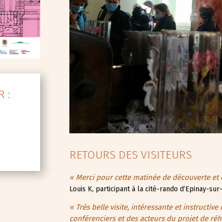
 :
RETOURS DES VISITEURS
« Merci pour cette matinée de découverte et c
Louis K, participant à la cité-rando d’Epinay-sur
« Très belle visite, intéressante et instructi
conférenciers et des acteurs du projet de réha