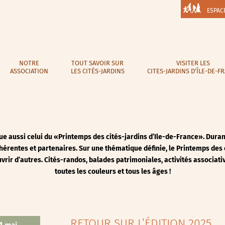
ESPAC
NOTRE
TOUT SAVOIR SUR
VISITER LES
ASSOCIATION
LES CITÉS-JARDINS
CITES-JARDINS D’ÎLE-DE-F
 aussi celui du «Printemps des cités-jardins d’Ile-de-France». Durant
hérentes et partenaires. Sur une thématique définie, le Printemps des c
rir d’autres. Cités-randos, balades patrimoniales, activités associative
toutes les couleurs et tous les âges !
RETOUR SUR L’ÉDITION 2025