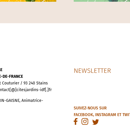
NEWSLETTER
LE
LE-DE-FRANCE
t Couturier / 93 240 Stains
ontact[@]citesjardins-idf[.]fr
IN-GAISNE, Animatrice-
SUIVEZ-NOUS SUR
FACEBOOK
,
INSTAGRAM
ET
TWI