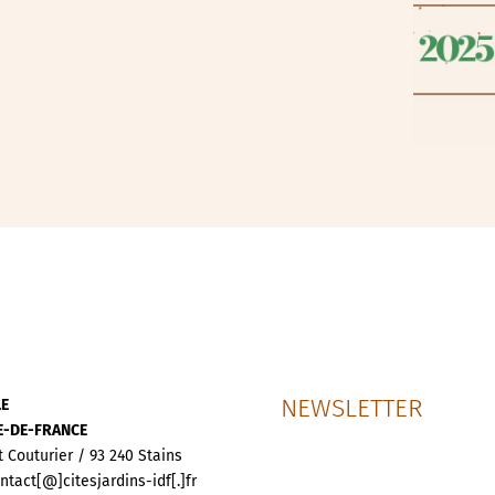
NEWSLETTER
LE
LE-DE-FRANCE
t Couturier / 93 240 Stains
ontact[@]citesjardins-idf[.]fr