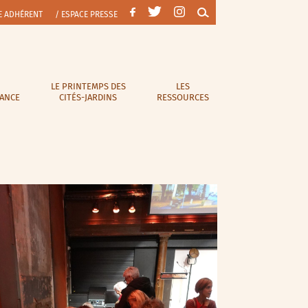
E ADHÉRENT
/ ESPACE PRESSE
LE PRINTEMPS DES
LES
RANCE
CITÉS-JARDINS
RESSOURCES