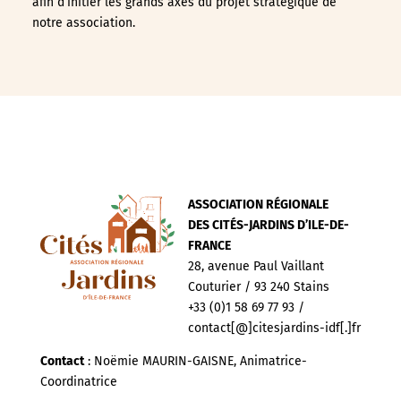
afin d’initier les grands axes du projet stratégique de
notre association.
ASSOCIATION RÉGIONALE
DES CITÉS-JARDINS D’ILE-DE-
FRANCE
28, avenue Paul Vaillant
Couturier / 93 240 Stains
+33 (0)1 58 69 77 93 /
contact[@]citesjardins-idf[.]fr
Contact
: Noëmie MAURIN-GAISNE, Animatrice-
Coordinatrice