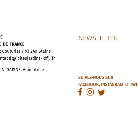
NEWSLETTER
LE
LE-DE-FRANCE
t Couturier / 93 240 Stains
ontact[@]citesjardins-idf[.]fr
IN-GAISNE, Animatrice-
SUIVEZ-NOUS SUR
FACEBOOK
,
INSTAGRAM
ET
TWI