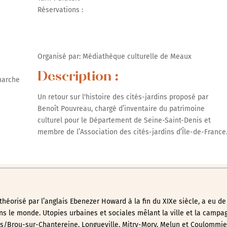
Réservations :
r Google
iCalendar
Office 365
Organisé par: Médiathèque culturelle de Meaux
Description :
marche
Un retour sur l'histoire des cités-jardins proposé par
Benoît Pouvreau, chargé d’inventaire du patrimoine
culturel pour le Département de Seine-Saint-Denis et
membre de l’Association des cités-jardins d’Île-de-France
 théorisé par l’anglais Ebenezer Howard à la fin du XIXe siècle, a eu 
ns le monde. Utopies urbaines et sociales mêlant la ville et la campag
s/Brou-sur-Chantereine, Longueville, Mitry-Mory, Melun et Coulommie