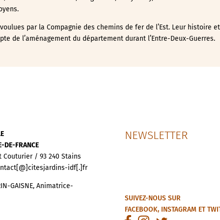
oyens.
é voulues par la Compagnie des chemins de fer de l’Est. Leur histoire e
pte de l’aménagement du département durant l’Entre-Deux-Guerres.
NEWSLETTER
LE
LE-DE-FRANCE
t Couturier / 93 240 Stains
ontact[@]citesjardins-idf[.]fr
IN-GAISNE, Animatrice-
SUIVEZ-NOUS SUR
FACEBOOK
,
INSTAGRAM
ET
TWI