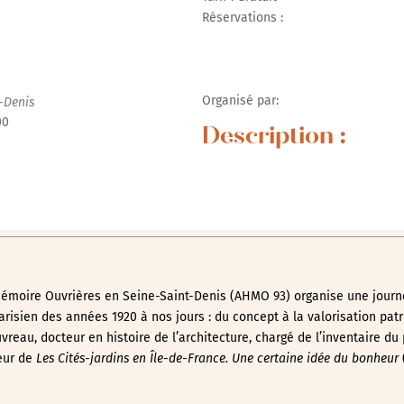
Réservations :
r Google
iCalendar
Office 365
Organisé par:
-Denis
00
Description :
 Mémoire Ouvrières en Seine-Saint-Denis (AHMO 93) organise une journ
arisien des années 1920 à nos jours : du concept à la valorisation pat
eau, docteur en histoire de l’architecture, chargé de l’inventaire du 
eur de
Les Cités-jardins en Île-de-France. Une certaine idée du bonheur