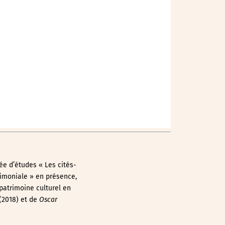
Outlook Live
ée d’études « Les cités-
rimoniale » en présence,
patrimoine culturel en
(2018) et de
Oscar