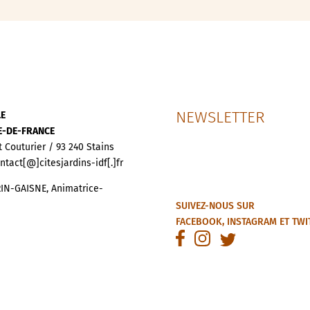
NEWSLETTER
LE
LE-DE-FRANCE
t Couturier / 93 240 Stains
ontact[@]citesjardins-idf[.]fr
IN-GAISNE, Animatrice-
SUIVEZ-NOUS SUR
FACEBOOK
,
INSTAGRAM
ET
TWI