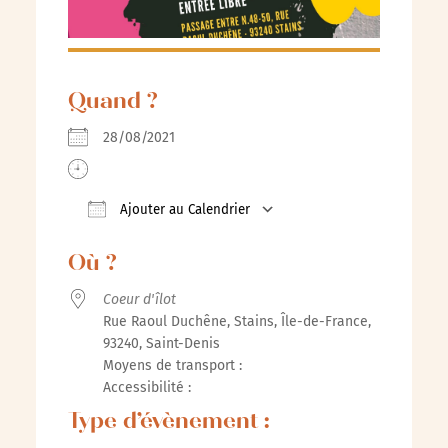
Quand ?
28/08/2021
Ajouter au Calendrier
Télécharger ICS
Calendrier Google
iCalenda
Où ?
Coeur d'îlot
Rue Raoul Duchêne, Stains, Île-de-France,
93240, Saint-Denis
Moyens de transport :
Accessibilité :
Type d’évènement :