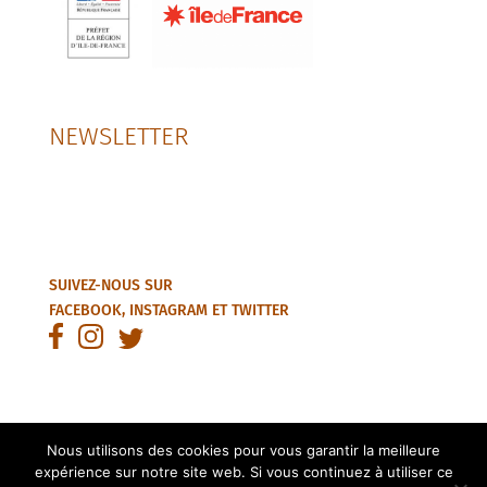
NEWSLETTER
SUIVEZ-NOUS SUR
FACEBOOK
,
INSTAGRAM
ET
TWITTER
Nous utilisons des cookies pour vous garantir la meilleure
expérience sur notre site web. Si vous continuez à utiliser ce
© 2025 – Tous droits réservés Association Régionale des Cités-