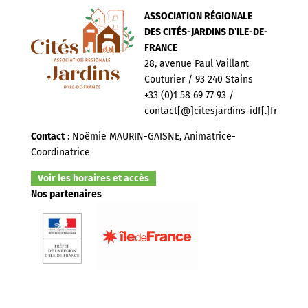
ASSOCIATION RÉGIONALE
DES CITÉS-JARDINS D’ILE-DE-
FRANCE
28, avenue Paul Vaillant
Couturier / 93 240 Stains
+33 (0)1 58 69 77 93 /
contact[@]citesjardins-idf[.]fr
Contact
: Noëmie MAURIN-GAISNE, Animatrice-
Coordinatrice
Voir les horaires et accès
Nos partenaires