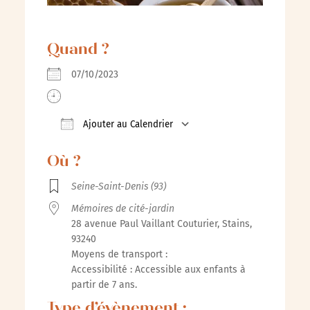
Quand ?
07/10/2023
Ajouter au Calendrier
Télécharger ICS
Calendrier Google
iCalenda
Où ?
Seine-Saint-Denis (93)
Mémoires de cité-jardin
28 avenue Paul Vaillant Couturier, Stains,
93240
Moyens de transport :
Accessibilité : Accessible aux enfants à
partir de 7 ans.
Type d’évènement :