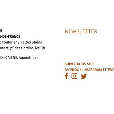
NEWSLETTER
LE
LE-DE-FRANCE
t Couturier / 93 240 Stains
ontact[@]citesjardins-idf[.]fr
IN-GAISNE, Animatrice-
SUIVEZ-NOUS SUR
FACEBOOK
,
INSTAGRAM
ET
TWI