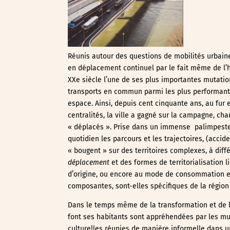
Réunis autour des questions de mobilités urbaine
en déplacement continuel par le fait même de l’
XXe siècle l’une de ses plus importantes mutatio
transports en commun parmi les plus performants 
espace. Ainsi, depuis cent cinquante ans, au fur
centralités, la ville a gagné sur la campagne, c
« déplacés ». Prise dans un immense palimpeste, 
quotidien les parcours et les trajectoires, (accid
« bougent » sur des territoires complexes, à diff
déplacement
et des formes de territorialisation l
d’origine, ou encore au mode de consommation et 
composantes, sont-elles spécifiques de la région
Dans le temps même de la transformation et de la 
font ses habitants sont appréhendées par les mu
culturelles réunies de manière informelle dans 