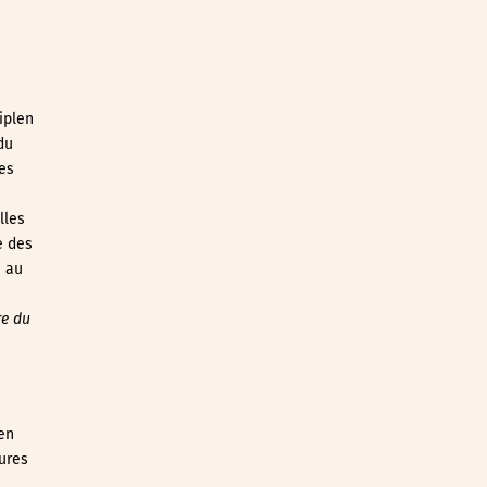
iplen
du
es
lles
e des
e au
re du
’en
ures