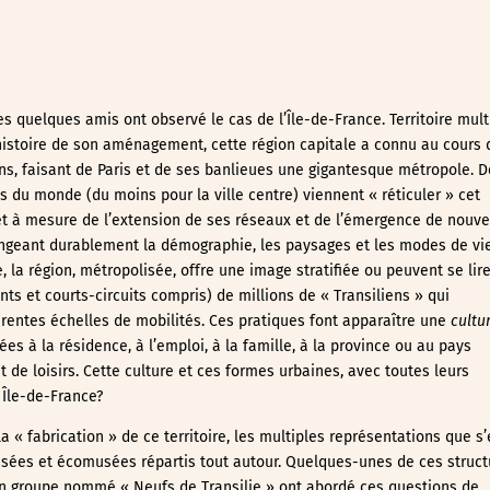
s quelques amis ont observé le cas de l’Île-de-France. Territoire mult
histoire de son aménagement, cette région capitale a connu au cours 
ns, faisant de Paris et de ses banlieues une gigantesque métropole. D
du monde (du moins pour la ville centre) viennent « réticuler » cet
 et à mesure de l’extension de ses réseaux et de l’émergence de nouve
hangeant durablement la démographie, les paysages et les modes de vi
la région, métropolisée, offre une image stratifiée ou peuvent se lir
ents et courts-circuits compris) de millions de « Transiliens » qui
érentes échelles de mobilités. Ces pratiques font apparaître une
cultu
iées à la résidence, à l’emploi, à la famille, à la province ou au pays
de loisirs. Cette culture et ces formes urbaines, avec toutes leurs
 Île-de-France?
« fabrication » de ce territoire, les multiples représentations que s
sées et écomusées répartis tout autour. Quelques-unes de ces struct
un groupe nommé « Neufs de Transilie » ont abordé ces questions de