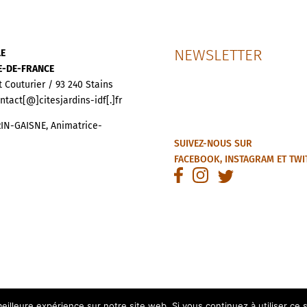
NEWSLETTER
LE
LE-DE-FRANCE
t Couturier / 93 240 Stains
ontact[@]citesjardins-idf[.]fr
IN-GAISNE, Animatrice-
SUIVEZ-NOUS SUR
FACEBOOK
,
INSTAGRAM
ET
TWI
eilleure expérience sur notre site web. Si vous continuez à utiliser ce