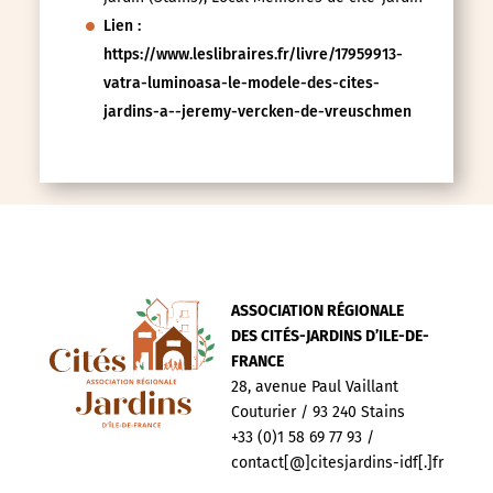
Lien :
https://www.leslibraires.fr/livre/17959913-
vatra-luminoasa-le-modele-des-cites-
jardins-a--jeremy-vercken-de-vreuschmen
ASSOCIATION RÉGIONALE
DES CITÉS-JARDINS D’ILE-DE-
FRANCE
28, avenue Paul Vaillant
Couturier / 93 240 Stains
+33 (0)1 58 69 77 93 /
contact[@]citesjardins-idf[.]fr