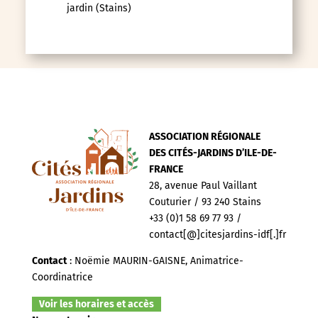
jardin (Stains)
ASSOCIATION RÉGIONALE
DES CITÉS-JARDINS D’ILE-DE-
FRANCE
28, avenue Paul Vaillant
Couturier / 93 240 Stains
+33 (0)1 58 69 77 93 /
contact[@]citesjardins-idf[.]fr
Contact
: Noëmie MAURIN-GAISNE, Animatrice-
Coordinatrice
Voir les horaires et accès