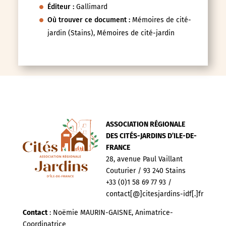
Éditeur :
Gallimard
Où trouver ce document :
Mémoires de cité-
jardin (Stains), Mémoires de cité-jardin
ASSOCIATION RÉGIONALE
DES CITÉS-JARDINS D’ILE-DE-
FRANCE
28, avenue Paul Vaillant
Couturier / 93 240 Stains
+33 (0)1 58 69 77 93 /
contact[@]citesjardins-idf[.]fr
Contact
: Noëmie MAURIN-GAISNE, Animatrice-
Coordinatrice