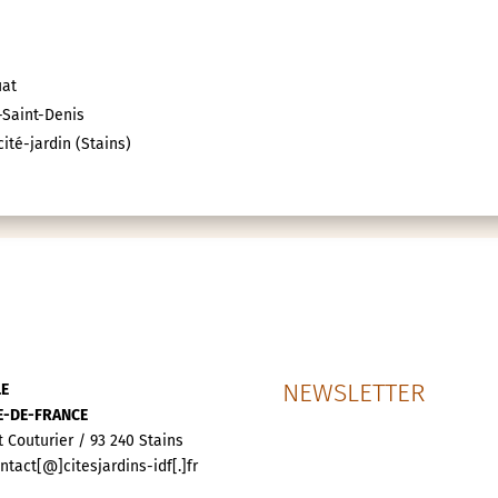
uat
e-Saint-Denis
ité-jardin (Stains)
NEWSLETTER
LE
LE-DE-FRANCE
t Couturier / 93 240 Stains
ontact[@]citesjardins-idf[.]fr