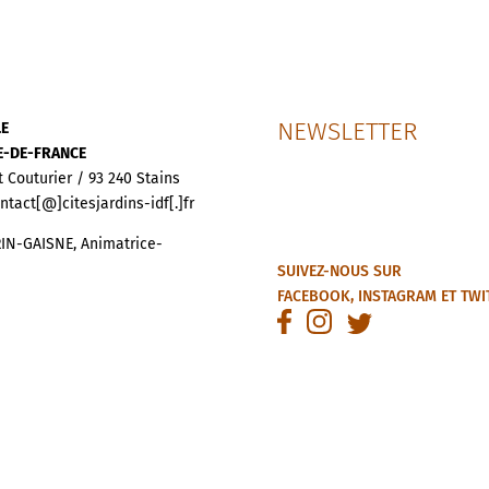
NEWSLETTER
LE
LE-DE-FRANCE
t Couturier / 93 240 Stains
ontact[@]citesjardins-idf[.]fr
IN-GAISNE, Animatrice-
SUIVEZ-NOUS SUR
FACEBOOK
,
INSTAGRAM
ET
TWI