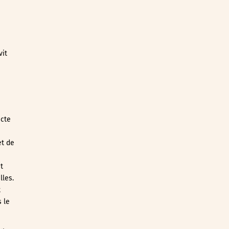
vit
ecte
et de
t
lles.
t
 le