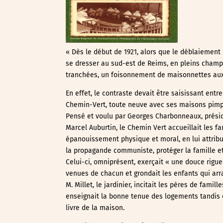
« Dès le début de 1921, alors que le déblaiement de
se dresser au sud-est de Reims, en pleins champs
tranchées, un foisonnement de maisonnettes aux
En effet, le contraste devait être saisissant ent
Chemin-Vert, toute neuve avec ses maisons pimpan
Pensé et voulu par Georges Charbonneaux, préside
Marcel Auburtin, le Chemin Vert accueillait les f
épanouissement physique et moral, en lui attribu
la propagande communiste, protéger la famille et 
Celui-ci, omniprésent, exerçait « une douce rigueu
venues de chacun et grondait les enfants qui arrac
M. Millet, le jardinier, incitait les pères de famil
enseignait la bonne tenue des logements tandis q
livre de la maison.