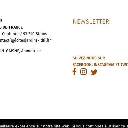
NEWSLETTER
LE
LE-DE-FRANCE
t Couturier / 93 240 Stains
ontact[@]citesjardins-idf[.]fr
IN-GAISNE, Animatrice-
SUIVEZ-NOUS SUR
FACEBOOK
,
INSTAGRAM
ET
TWI
eilleure expérience sur notre site web. Si vous continuez à utiliser ce