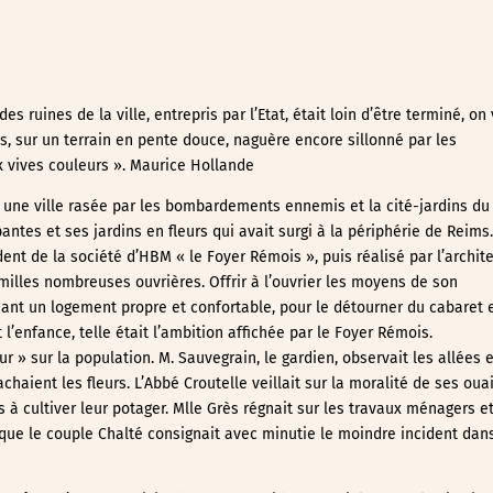
s ruines de la ville, entrepris par l’Etat, était loin d’être terminé, on 
, sur un terrain en pente douce, naguère encore sillonné par les
 vives couleurs ». Maurice Hollande
re une ville rasée par les bombardements ennemis et la cité-jardins du
tes et ses jardins en fleurs qui avait surgi à la périphérie de Reims.
nt de la société d’HBM « le Foyer Rémois », puis réalisé par l’archit
amilles nombreuses ouvrières. Offrir à l’ouvrier les moyens de son
ant un logement propre et confortable, pour le détourner du cabaret 
l’enfance, telle était l’ambition affichée par le Foyer Rémois.
r » sur la population. M. Sauvegrain, le gardien, observait les allées e
haient les fleurs. L’Abbé Croutelle veillait sur la moralité de ses ouai
les à cultiver leur potager. Mlle Grès régnait sur les travaux ménagers e
ue le couple Chalté consignait avec minutie le moindre incident dans