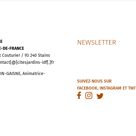
NEWSLETTER
LE
LE-DE-FRANCE
t Couturier / 93 240 Stains
ontact[@]citesjardins-idf[.]fr
IN-GAISNE, Animatrice-
SUIVEZ-NOUS SUR
FACEBOOK
,
INSTAGRAM
ET
TWI