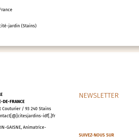
-France
ité-jardin (Stains)
NEWSLETTER
LE
LE-DE-FRANCE
t Couturier / 93 240 Stains
ontact[@]citesjardins-idf[.]fr
IN-GAISNE, Animatrice-
SUIVEZ-NOUS SUR