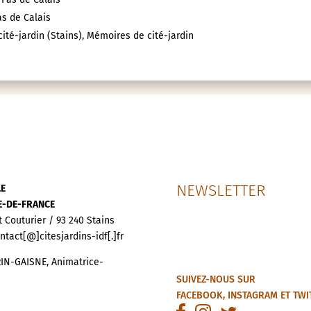
as de Calais
ité-jardin (Stains), Mémoires de cité-jardin
NEWSLETTER
LE
LE-DE-FRANCE
t Couturier / 93 240 Stains
ontact[@]citesjardins-idf[.]fr
IN-GAISNE, Animatrice-
SUIVEZ-NOUS SUR
FACEBOOK
,
INSTAGRAM
ET
TWI