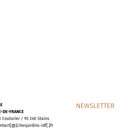
NEWSLETTER
LE
LE-DE-FRANCE
t Couturier / 93 240 Stains
ontact[@]citesjardins-idf[.]fr