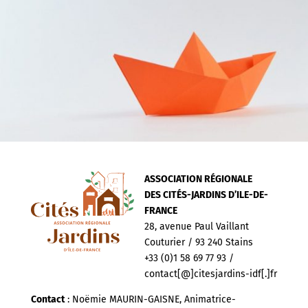
ASSOCIATION RÉGIONALE
DES CITÉS-JARDINS D’ILE-DE-
FRANCE
28, avenue Paul Vaillant
Couturier / 93 240 Stains
+33 (0)1 58 69 77 93 /
contact[@]citesjardins-idf[.]fr
Contact
: Noëmie MAURIN-GAISNE, Animatrice-