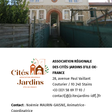
ASSOCIATION RÉGIONALE
DES CITÉS-JARDINS D’ILE-DE-
FRANCE
28, avenue Paul Vaillant
Couturier / 93 240 Stains
+33 (0)1 58 69 77 93 /
contact[@]citesjardins-idf[.]fr
Contact
: Noëmie MAURIN-GAISNE, Animatrice-
Coordinatrice