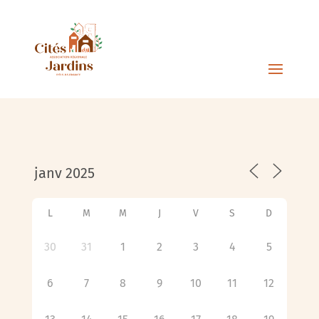
L
M
M
J
V
S
D
30
31
1
2
3
4
5
6
7
8
9
10
11
12