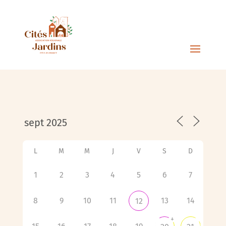
L
M
M
J
V
S
D
1
2
3
4
5
6
7
8
9
10
11
13
14
12
+