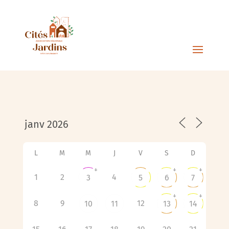
L
M
M
J
V
S
D
+
+
+
1
2
4
3
5
6
7
+
+
8
9
12
10
11
13
14