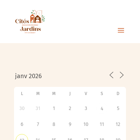
L
M
M
J
V
S
D
30
31
1
2
3
5
4
6
7
8
9
10
11
12