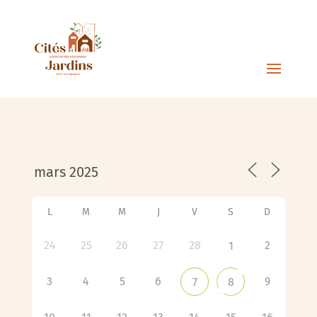
L
M
M
J
V
S
D
24
25
26
27
28
2
1
3
4
5
6
9
7
8